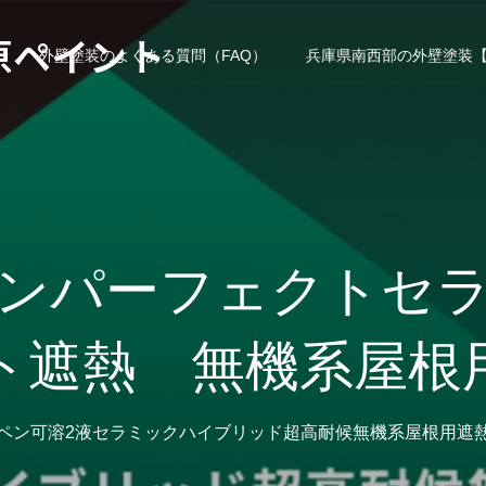
原ペイント
外壁塗装のよくある質問（FAQ）
兵庫県南西部の外壁塗装【
ンパーフェクトセ
ト遮熱 無機系屋根
ペン可溶2液セラミックハイブリッド超高耐候無機系屋根用遮