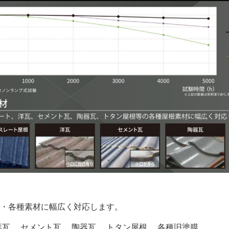
・各種素材に幅広く対応します。
瓦、 セメント瓦、 陶器瓦、 トタン屋根、 各種旧塗膜