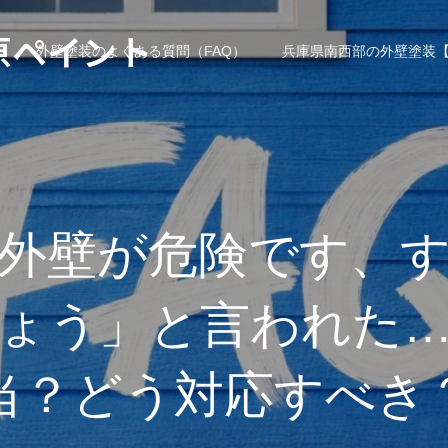
原ペイント
外壁塗装のよくある質問（FAQ）
兵庫県南西部の外壁塗装【
外壁が危険です、
ょう」と言われた
当？どう対応すべき