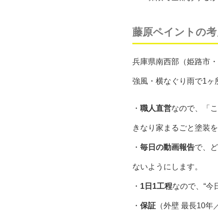
藤原ペイントの考
兵庫県南西部（姫路市・
強風・横なぐり雨で1ヶ
・
職人直営
なので、「こ
きなり家まるごと塗装を
・
毎日の動画報告
で、ど
ないようにします。
・
1日1工程
なので、“今
・
保証
（外壁 最長10