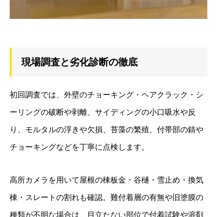
現場調査と劣化診断の徹底
初回調査では、外壁のチョーキング・ヘアクラック・シ
ーリングの破断や剥離、サイディングの小口吸水や反
り、モルタルの浮きや欠損、苔藻の繁殖、付帯部の錆や
チョーキングなどを丁寧に点検します。
高所カメラを用いて屋根の棟板金・谷樋・雪止め・換気
棟・スレートの割れも確認。難付着層の有無や旧塗膜の
種類が不明な場合は、目立たない部位で付着試験や溶剤