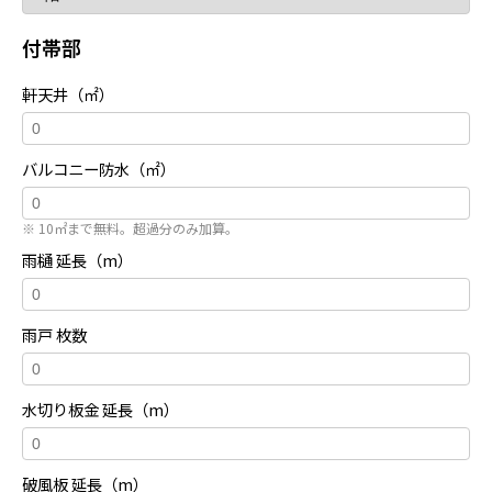
付帯部
軒天井（㎡）
バルコニー防水（㎡）
※ 10㎡まで無料。超過分のみ加算。
雨樋 延長（m）
雨戸 枚数
水切り板金 延長（m）
破風板 延長（m）