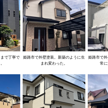
々まで丁寧で
姫路市で外壁塗装。新築のように生
姫路市で外
り。
まれ変わった。
常に