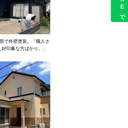
LINEで
部で外壁塗装。「職人さ
ん好印象な方ばかり。」