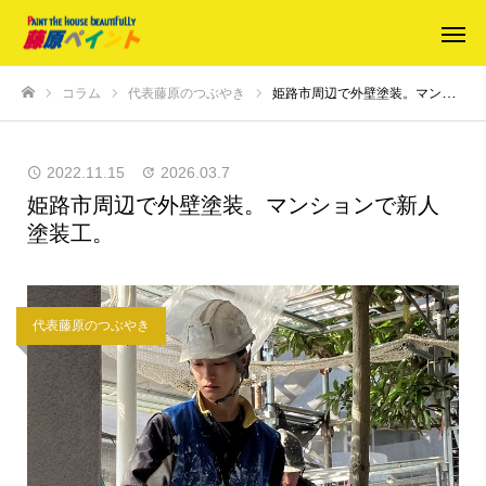
コラム
代表藤原のつぶやき
姫路市周辺で外壁塗装。マンションで新人塗装工。
ホーム
2022.11.15
2026.03.7
姫路市周辺で外壁塗装。マンションで新人
塗装工。
代表藤原のつぶやき